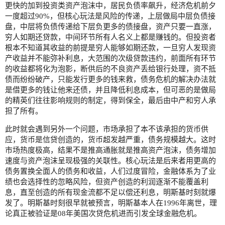
更快的加到投资类资产泡沫中，居民负债率飙升，经济危机前夕
一度超过90%，但核心玩法是风险的传递，上层做局中层负债接
盘，中层将负债传递给下层负更多的债接盘，资产只要一直涨，
穷人如期还贷款，中间环节所有人名义上都是赚钱的。但投资者
根本不知道其收益的前提是穷人能够如期还款，一旦穷人发现资
产收益并不能弥补利息，大范围的次级贷款违约，前面所有环节
的收益都将化为泡影，断供后的不良资产丢给银行处理，资不抵
债而纷纷破产，只能发行更多的钱来救，债务危机的解决办法就
是借更多的钱让他来还债，并且降低利息成本，但可恶的是做局
的精英们往往影响规则的制定，得到保全，最后由中产和穷人承
担了所有。
此时就会遇到另外一个问题，市场承担了本不该承担的货币供
应，货币是信贷创造的，货币超发越严重，债务规模越大。这时
市场热度极高，结果不是推高通胀就是推高资产泡沫，债务增加
速度与资产泡沫呈现极强的关联性。核心玩法是后来者用更高的
债务置换全面人的债务和收益，人们过度冒险，金融体系为了业
绩也会选择性的忽略风险，但资产创造的利润逐渐不能覆盖利
息，直至创造的所有现金流都不足以偿还利息，明斯基时刻就爆
发了。明斯基时刻很早就被预言，明斯基本人在1996年离世，理
论真正被验证是08年美国次贷危机进而引发全球金融危机。