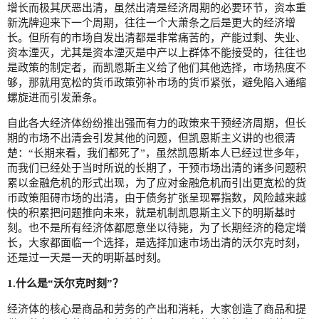
增长而极其厌恶出清，虽然出清是经济周期的必要环节，资本重
新洗牌迎来下一个周期，往往一个大萧条之后是更大的经济增
长。但所有的市场自发出清都是非常痛苦的，产能过剩、失业、
资本湮灭，尤其是资本湮灭是中产以上群体不能接受的，往往也
是政策的制定者，而凯恩斯主义给了他们其他选择，市场热度不
够，那就用宽松的货币政策弥补市场的货币紧张，避免陷入通缩
螺旋进而引发萧条。
自此各大经济体纷纷推出强而有力的政策来干预经济周期，但长
期的市场不出清会引发其他的问题，但凯恩斯主义讲的也很清
楚：“长期来看，我们都死了”，虽然凯恩斯本人已经过世多年，
而我们已经处于当时所说的长期了，干预市场出清的诸多问题积
累以金融危机的形式出现，为了应对金融危机而引出更宽松的货
币政策阻碍市场的出清，由于债务扩张呈现幂指数，风险越来越
快的积累把问题推向未来，就是机制凯恩斯主义下的明斯基时
刻。也不是所有经济体都愿意坐以待毙，为了长期经济的稳定增
长，大家都面临一个选择，是选择加速市场出清的沃尔克时刻，
还是过一天是一天的明斯基时刻。
1.什么是“沃尔克时刻”？
经济体的核心是商品和劳务的产出和消耗，大家创造了商品和提