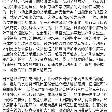
供了劳务，也获得了向经济体索取商品和劳务的权利。随着现代
信用货币体系的建立，这种劳动者索取商品的凭证价值是变化
的，比如市场上供应的货币超过商品和劳务产出能消化的范围之
后，就是通货膨胀的增加，这种货币供应分为两种，一种是直接
通过信贷供给给市场，另一种是财政赤字货币化，央行直接印钞
给政府花，获利群体是不同的。回归正题，过多的货币供应导致
除了推高通胀以外，也会引发市场投资过热导致资产泡沫滋生。
而控制货币供应的关键是利率水平，当利率水平下降的时候，经
济体内部存款意愿降低，钱更多的流向消费或者投资，低利率让
人们更愿意去借钱，信贷创造货币进而增加市场的货币供应量，
过度降息就是货币超发的前奏，超发货币越多，资产泡沫越大，
资产泡沫越大，人们投资意愿越强，货币也就发的越快。相反，
当通胀和市场过热的时候，就通过提高利率水平，增加债务成
本，降低货币供应和市场热度。
当市场已经存在高通胀时，且经济体出现了市场自发出清的前
兆，继续的宽松货币政策虽然会拉高经济增长预期，但通胀可能
会面临失控，“沃尔克时刻”指的就是美联储前主席沃尔克在1980-
82年提高利率以应对通胀，市场热度降低，结果是美国出现了严
重的双底衰退，债务危机爆发，一个周期内出现了两次衰退。经
济周期中的衰退环节，就是商品和货币无法正常流通，贫富分化
导致有钱的更愿意投资扩大产能，没钱的人有消费欲望没有消费