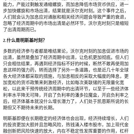
能力，产能过剩触发通缩螺旋，而加息降低市场货币供应，进一
步加快螺旋和市场出清，结果就是沃尔克时刻。这个事件之后，
人们就会认为加息应对通胀和相关经济问题会导致严重的衰退，
忽略了经济周期中的市场出清是必然环节，沃尔克时刻只是缩短
了出清周期而已。
2.什么是明斯基时刻？
多数的经济参与者都是唯结果论，沃尔克时刻的加息促进市场的
出清，虽然是叠加了经济周期中出清，让危机更加彻底。但人们
只会相信结果，再遇到经济指标不好的时候，断然不敢再使用加
息这样的强力药，转而选择了另外一条道路，也是近几十年全球
各大经济体都采取的措施，与加息相反的采取大幅度的降息，更
加宽松的货币政策来刺激经济，比如每次美联储的无限量化宽
松，以此来干预传统经济周期中的出清环节，以至于一些经济体
利率水平降无可降，开启了负利率的潘多拉魔盒，开启负利率之
后，经济体基本就没什么增长潜力了，人们处于凯恩斯所说的长
期但又不期待未来的长期。
明斯基即便在长期稳定的经济体也会出现，经济持续增长，人们
的投资更加大胆并且忽略风险，热钱涌入楼市股市，加上现代金
融创新把风险快速的放大，内在不稳定性发挥重要的作用，杠杆