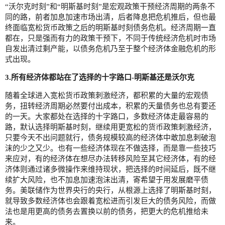
“沃尔克时刻”和“明斯基时刻”是宏观政策干预经济周期的两条不
同的路，前者加息加速市场出清，后者降息把危机推后，但也最
终面临宽松货币政策之后的明斯基时刻债务危机。经济周期一直
都在，只是强而有力的政策干预下，不同于传统经济危机时市场
自发出清过剩产能，以债务危机乃至于整个经济体金融危机的形
式出现。
3.所有经济体都站在了选择的十字路口-明斯基还是沃尔克
随着全球进入宽松货币政策刺激经济，都积累的大量的宏观债
务，扭转经济周期必然要付出成本，积累的天量债务也总有要还
的一天。大家都处在选择的十字路口，多数经济体走最容易的
路，默认选择明斯基时刻，继续用更宽松的货币政策刺激经济，
只要今天不出问题就行，债务规模较高的经济体中敢加息刺破泡
沫的少之又少。也有一些经济体现在不做选择，而是靠一些技巧
来应对，有的经济体在想尽办法转移风险至其它经济体，有的经
济体则通过诸多微操作来维持现状，把选择的时间延后，既不继
续扩大风险，也不加息加速泡沫出清，寄希望于用发展磨平债
务。美联储作为世界央行的央行，从根源上选择了明斯基时刻，
就导致多数经济体也会跟着宽松进而引发巨大的债务风险，而做
法也是用更高的债务去置换以前的债务，把更大的危机推给未
来。