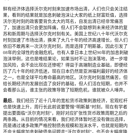
鲜有经济体选择沃尔克时刻来加速市场出清，人们也只会关注结
果，看到的结果就是加息刺破泡沫让大家的纸上财富贬值，选择
沃尔克时刻的政客要背负太大的骂名，自发出清已经非常痛苦
了，加速出清只会更加阵痛，但人们不会联想到未来经济体的复
苏和新周期与选择沃尔克时刻有关。美国上世纪八十年代沃尔克
时刻加速了市场出清，换来了大几十年的经济高速增长，但人们
依旧不敢再来一次沃尔克时刻，而是选择了明斯基，因此引发了
08年的全球性的金融危机。也有人拿日本上世纪90年的加息刺破
泡沫举例，这也是唯结果论，如果当时不让泡沫落地，进一步增
加风险，会不会比现在还惨呢？得益于高端制造业基础，即便经
历了几十年的经济低迷，现在日本仍然是亚洲福利最好的经济体
之一，也是全球平均寿命最高的地区。沃尔克时刻虽然痛苦，但
给长期经济的发展创造了良好的基础，但人们活在短期，也并不
会看那么远，谁主张的政策导致了短期危机，谁就被众人唾弃。
最后
，我们经历了近十几年的宽松货币政策刺激经济，宏观杠杆
也是快速上升，周行长此前说要警惕“明斯基”时刻，现在有学者
提出要面临“沃尔克时刻”，刚好对应扩张性货币政策周期之后的
两条路。从目前的情况来看，我们经济体暂时还没有做出选择，
而是通过诸多政策严格控制债务规模和泡沫水平，也就是短期内
不会大幅度加息刺破债务问题走“沃尔克时刻”，也不会大幅度降